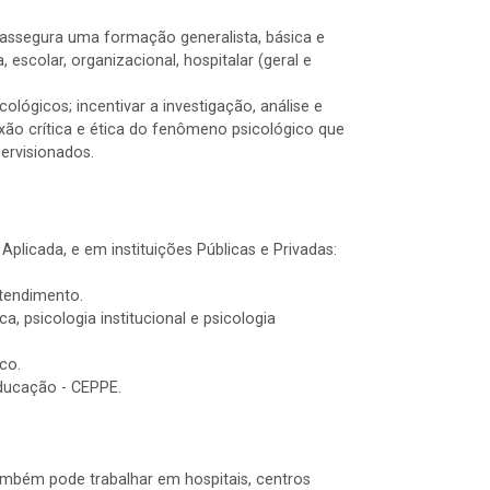
 e assegura uma formação generalista, básica e
 escolar, organizacional, hospitalar (geral e
gicos; incentivar a investigação, análise e
lexão crítica e ética do fenômeno psicológico que
pervisionados.
plicada, e em instituições Públicas e Privadas:
atendimento.
a, psicologia institucional e psicologia
co.
Educação - CEPPE.
também pode trabalhar em hospitais, centros