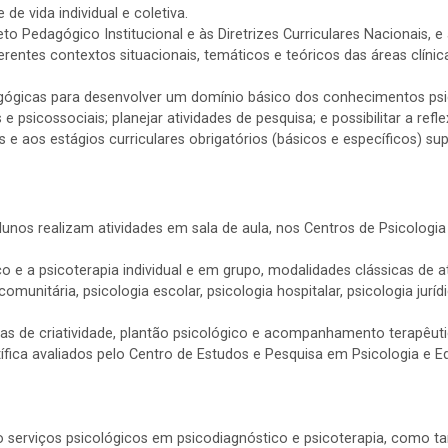
e vida individual e coletiva.
eto Pedagógico Institucional e às Diretrizes Curriculares Nacionais,
rentes contextos situacionais, temáticos e teóricos das áreas clínica,
icas para desenvolver um domínio básico dos conhecimentos psicoló
psicossociais; planejar atividades de pesquisa; e possibilitar a ref
as e aos estágios curriculares obrigatórios (básicos e específicos) su
nos realizam atividades em sala de aula, nos Centros de Psicologia A
 e a psicoterapia individual e em grupo, modalidades clássicas de 
unitária, psicologia escolar, psicologia hospitalar, psicologia jurídic
as de criatividade, plantão psicológico e acompanhamento terapêuti
tífica avaliados pelo Centro de Estudos e Pesquisa em Psicologia e 
do serviços psicológicos em psicodiagnóstico e psicoterapia, como 